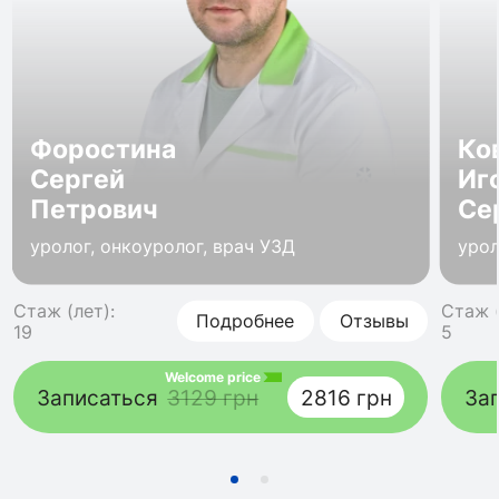
Форостина
Ко
Сергей
Иг
Петрович
Се
уролог, онкоуролог, врач УЗД
урол
Стаж (лет):
Стаж (
Подробнее
Отзывы
19
5
Welcome price
Записаться
3129 грн
2816 грн
За