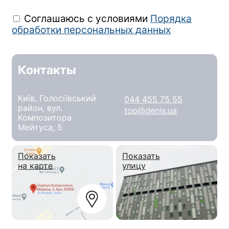
Соглашаюсь с условиями
Порядка
обработки персональных данных
Контакты
Київ, Голосіївський
044 455 75 55
район, вул.
top@denis.ua
Композитора
Мейтуса, 5
Показать
Показать
на карте
улицу