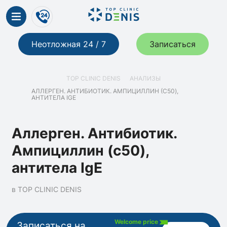
Неотложная 24 / 7
Записаться
TOP CLINIC DENIS
АНАЛИЗЫ
АЛЛЕРГЕН. АНТИБИОТИК. АМПИЦИЛЛИН (C50),
АНТИТЕЛА IGE
Аллерген. Антибиотик.
Ампициллин (c50),
антитела IgE
в TOP CLINIC DENIS
Welcome price
Записаться на