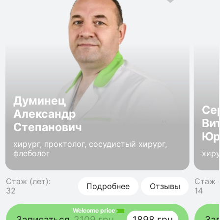
Думинец
Се
Александр
Ви
Степанович
Юр
хирург, проктолог, сосудистый хирург,
флеболог
хиру
Стаж (лет):
Стаж (
Подробнее
Отзывы
32
14
Welcome price
Записаться
2109 грн
1898 грн
За