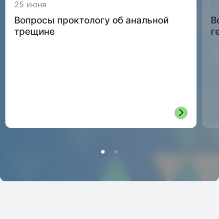
25 июня
8
Вопросы проктологу об анальной
В
трещине
г