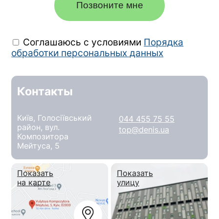
Позвоните мне
Соглашаюсь с условиями
Порядка
обработки персональных данных
Контакты
Київ, Голосіївський
044 455 75 55
район, вул.
top@denis.ua
Композитора
Мейтуса, 5
Показать
Показать
на карте
улицу