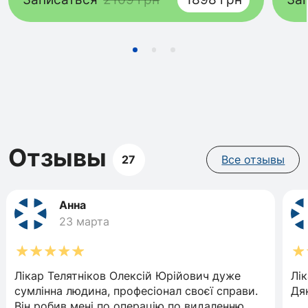
Отзывы
27
Все отзывы
Анна
23 марта
Лікар Телятніков Олексій Юрійович дуже
Лік
сумлінна людина, професіонал своєї справи.
Дя
Він робив мені по операцію по видаленню