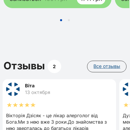
Отзывы
2
Все отзывы
Віта
13 октября
Вікторія Дзісяк - це лікар алерголог від
Ду
Бога.Ми з нею вже 3 роки.До знайомства з
ме
нею зверталась до багатьох лікарів
але