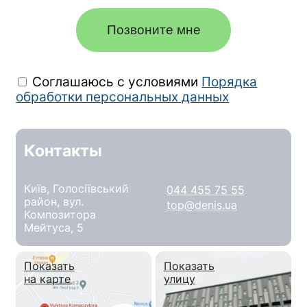
Позвоните мне
Соглашаюсь с условиями
Порядка
обработки персональных данных
Контакты
Київ, Голосіївський
044 455 75 55
район, вул.
top@denis.ua
Композитора
Мейтуса, 5
Показать
Показать
на карте
улицу