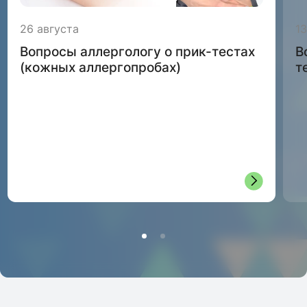
26 августа
1
Вопросы аллергологу о прик-тестах
В
(кожных аллергопробах)
т