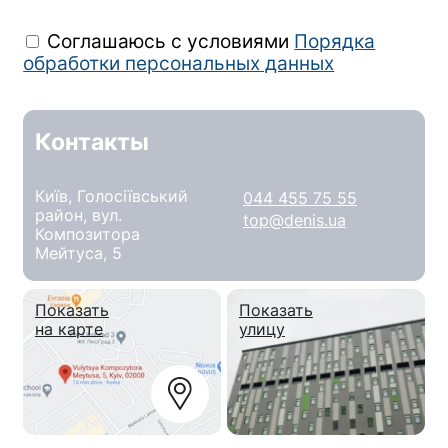
Соглашаюсь с условиями
Порядка
обработки персональных данных
Контакты
Київ, Голосіївський
044 455 75 55
район, вул.
top@denis.ua
Композитора
Мейтуса, 5
Показать
Показать
на карте
улицу