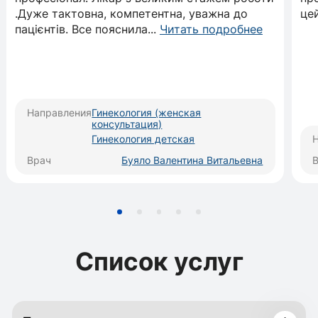
.Дуже тактовна, компетентна, уважна до
це
пацієнтів. Все пояснила
...
Читать подробнее
Направления
Гинекология (женская
консультация)
Гинекология детская
Врач
Буяло Валентина Витальевна
Список услуг