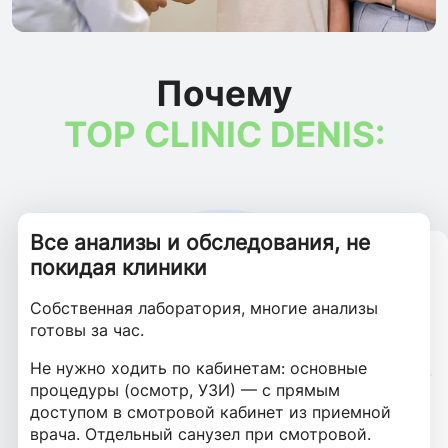
Почему
TOP CLINIC DENIS:
Все анализы и обследования, не
Детский стационар
Безопасная среда
Только доказательная медицина
Тактичный и деликатный подход к
покидая клиники
детям и подросткам
16 одноместных палат с собственным санузлом
Отдельный вход в детскую поликлинику, лифт
Используем методы лечения с доказанной
Собственная лаборатория, многие анализы
и удобным раскладным массажным креслом
только для пациентов детской поликлиники и
эффективностью и безопасностью,
Заботимся о психологическом комфорте
готовы за час.
для сопровождающего.
стационара. Безбарьерная среда без ступеней,
основываемся на международных протоколах.
ребенка и подростка и доверительных
антискользящее покрытие. В помещениях
Не нужно ходить по кабинетам: основные
отношениях, гарантируем конфиденциальность.
Индивидуальный климат-контроль, большой
эргономичная мебель без острых углов.
процедуры (осмотр, УЗИ) — с прямым
телевизор, wi-fi. Питание ресторанного уровня.
доступом в смотровой кабинет из приемной
врача. Отдельный санузел при смотровой.