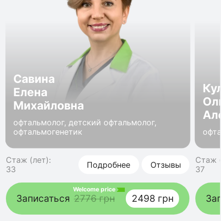
Савина
Ку
Елена
Ол
Михайловна
Ал
офтальмолог, детский офтальмолог,
офтальмогенетик
офт
Стаж (лет):
Стаж (
Подробнее
Отзывы
33
37
Welcome price
Записаться
2776 грн
2498 грн
За