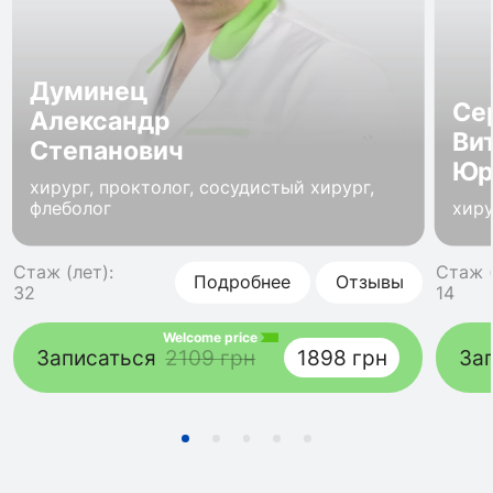
Думинец
Се
Александр
Ви
Степанович
Юр
хирург, проктолог, сосудистый хирург,
флеболог
хиру
Стаж (лет):
Стаж (
Подробнее
Отзывы
32
14
Welcome price
Записаться
2109 грн
1898 грн
За