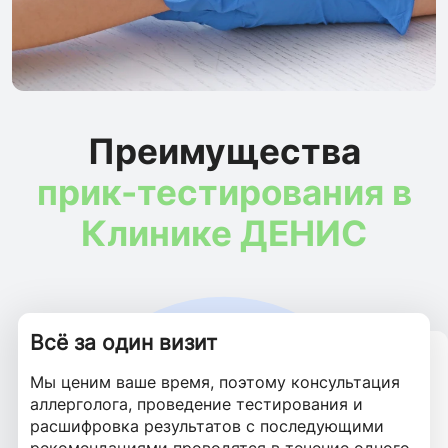
Преимущества
прик-тестирования в
Клинике ДЕНИС
Всё за один визит
Комфорт и минимум неприятных
Безопасно для детей и взрослых
Высокая точность
Мы ценим ваше время, поэтому консультация
ощущений
Мы проводим тестирование детям в возрасте
Прик-тесты — это «золотой стандарт»
аллерголога, проведение тестирования и
от 4–5 лет, используя сертифицированные
диагностики аллергии во всем мире,
Процедура практически безболезненна — вы
расшифровка результатов с последующими
аллергены и соблюдая самые высокие
позволяющий получить максимально
почувствуете только легкое покалывание.