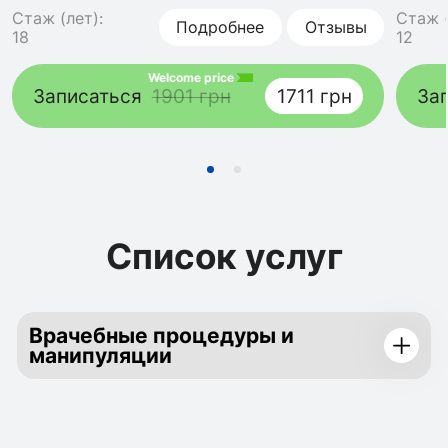
Стаж (лет):
Стаж (
Подробнее
Отзывы
18
12
Welcome price
Записаться
1901 грн
1711 грн
За
Список услуг
Врачебные процедуры и
манипуляции