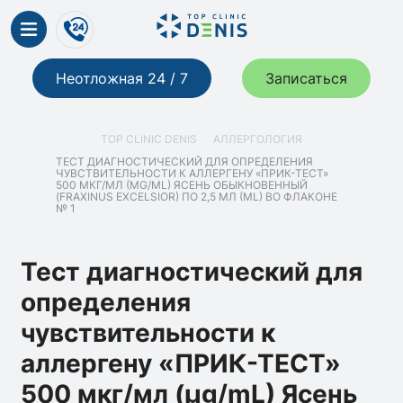
Неотложная 24 / 7
Записаться
TOP CLINIC DENIS
АЛЛЕРГОЛОГИЯ
ТЕСТ ДИАГНОСТИЧЕСКИЙ ДЛЯ ОПРЕДЕЛЕНИЯ
ЧУВСТВИТЕЛЬНОСТИ К АЛЛЕРГЕНУ «ПРИК-ТЕСТ»
500 МКГ/МЛ (ΜG/ML) ЯСЕНЬ ОБЫКНОВЕННЫЙ
(FRAXINUS EXCELSIOR) ПО 2,5 МЛ (ML) ВО ФЛАКОНЕ
№ 1
Тест диагностический для
определения
чувствительности к
аллергену «ПРИК-ТЕСТ»
500 мкг/мл (µg/mL) Ясень