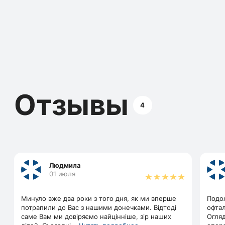
Отзывы
4
Людмила
01 июля
Минуло вже два роки з того дня, як ми вперше
Подол
потрапили до Вас з нашими донечками. Відтоді
офтал
саме Вам ми довіряємо найцінніше, зір наших
Огля