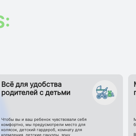
S:
Всё для удобства
родителей с детьми
Чтобы вы и ваш ребенок чувствовали себя
М
комфортно, мы предусмотрели место для
б
колясок, детский гардероб, комнату для
В
кормления, детские санузлы, зону