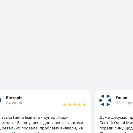
Вікторія
Ганна
04 июня
03 февр
ьська Ганна Іванівна - супер лікар-
Дуже дякуємо пр
ьмолог! Звернулися з донькою із скаргами.
Савіній Олені Мих
д ретельно провела, проблему виявили, на
поради сину щод