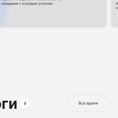
в
ожидания с игровым уголком.
о
ги
Все врачи
3