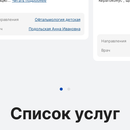
ацію
...
Читать подробнее
"Кератоконус", щ
правления
Офтальмология детская
ач
Подольская Анна Ивановна
Направления
Врач
Список услуг