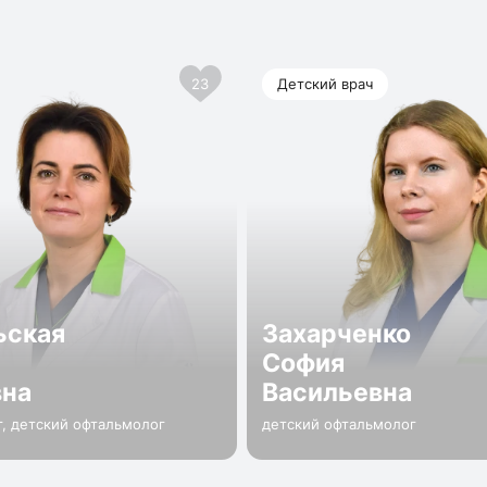
23
Детский врач
ьская
Захарченко
София
вна
Васильевна
, детский офтальмолог
детский офтальмолог