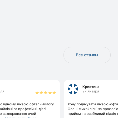
Все отзывы
Кристина
аля
27 января
овідному лікарю офтальмологу
Хочу подякувати лікарю-офт
айлівні за професійні, дієві
Олені Михайлівні за професі
о захворювання очей
прийом та особливий підхід д