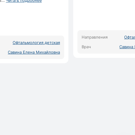
о
...
Читать подробнее
Направления
Офта
Офтальмология детская
Врач
Савина
Савина Елена Михайловна