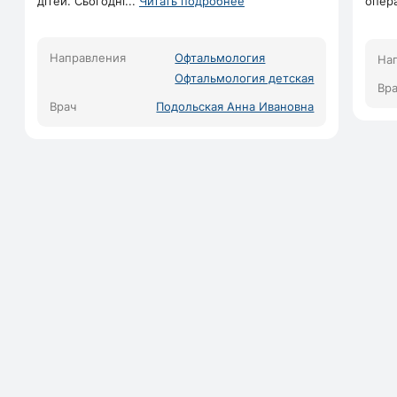
дітей. Сьогодні
...
Читать подробнее
опер
Направления
Офтальмология
На
Офтальмология детская
Вр
Врач
Подольская Анна Ивановна