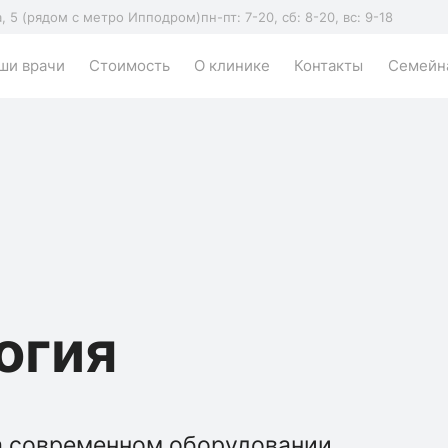
а, 5 (рядом с метро Ипподром)
пн-пт: 7-20, сб: 8-20, вс: 9-18
ши врачи
Стоимость
О клинике
Контакты
Семейна
огия
а современном оборудовании,