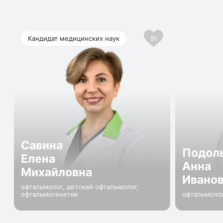
Кандидат медицинских наук
91
Савина
Подол
Елена
Анна
Михайловна
Ивано
офтальмолог, детский офтальмолог,
офтальмогенетик
офтальмолог