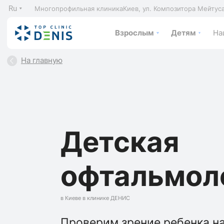
Ru
Многопрофильная клиника
Киев, ул. Композитора Мейтус
Взрослым
Детям
На
На главную
Детская
офтальмол
в Киеве в клинике ДЕНИС
Проверим зрение ребенка н