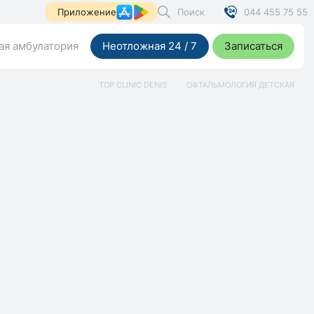
Поиск
044 455 75 55
Приложение
я амбулатория
Неотложная 24 / 7
Записаться
TOP CLINIC DENIS
ОФТАЛЬМОЛОГИЯ ДЕТСКАЯ