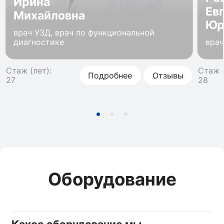
Ирина
Ев
Михайловна
Юр
врач УЗД, врач по функциональной
диагностике
вра
Стаж (лет):
Стаж (
Подробнее
Отзывы
27
28
Оборудование