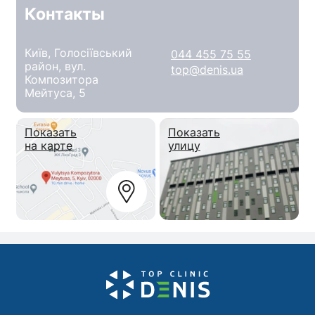
Контакты
Київ, Голосіївський
044 455 75 55
район, вул.
top@denis.ua
Композитора
Мейтуса, 5
Показать
Показать
на карте
улицу