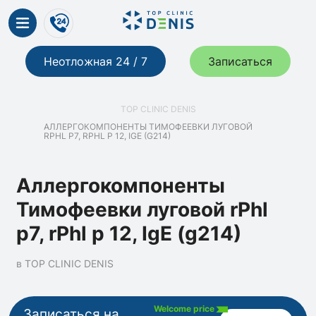
Неотложная 24 / 7
Записаться
TOP CLINIC DENIS
АЛЛЕРГОКОМПОНЕНТЫ ТИМОФЕЕВКИ ЛУГОВОЙ
RPHL P7, RPHL P 12, IGE (G214)
Аллергокомпоненты
Тимофеевки луговой rPhl
p7, rPhl p 12, IgE (g214)
в TOP CLINIC DENIS
Welcome price
Записаться на