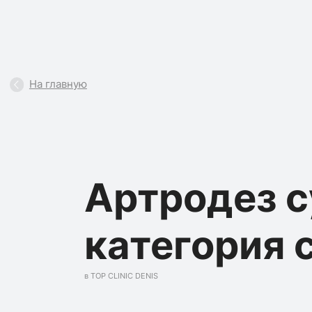
На главную
Артродез с
категория 
в TOP CLINIC DENIS