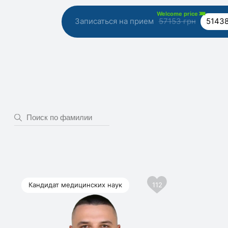
Welcome price
Записаться на прием
57153 грн
51438
Кандидат медицинских наук
112