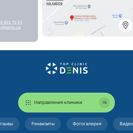
на карте
4 455 75 55
p@denis.ua
Направления клиники
74
тзывы
Реквизиты
Фотогалерея
Виде