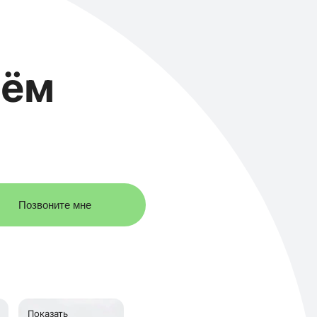
иём
Позвоните мне
Показать