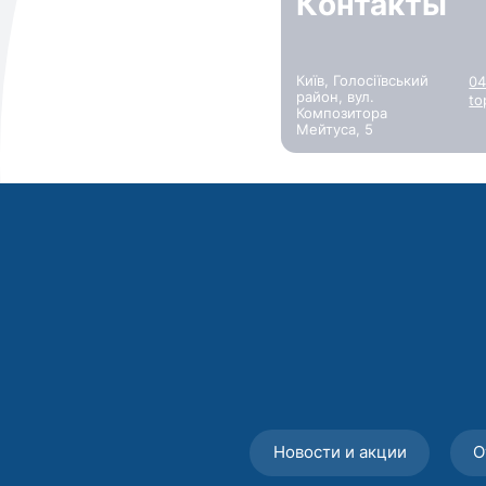
Контакты
Київ, Голосіївський
04
район, вул.
to
Композитора
Мейтуса, 5
Новости и акции
О