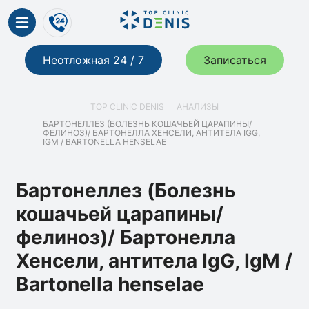
Неотложная 24 / 7
Записаться
TOP CLINIC DENIS
АНАЛИЗЫ
БАРТОНЕЛЛЕЗ (БОЛЕЗНЬ КОШАЧЬЕЙ ЦАРАПИНЫ/
ФЕЛИНОЗ)/ БАРТОНЕЛЛА ХЕНСЕЛИ, АНТИТЕЛА IGG,
IGM / BARTONELLA HENSELAE
Бартонеллез (Болезнь
кошачьей царапины/
фелиноз)/ Бартонелла
Хенсели, антитела IgG, IgM /
Bartonella henselae