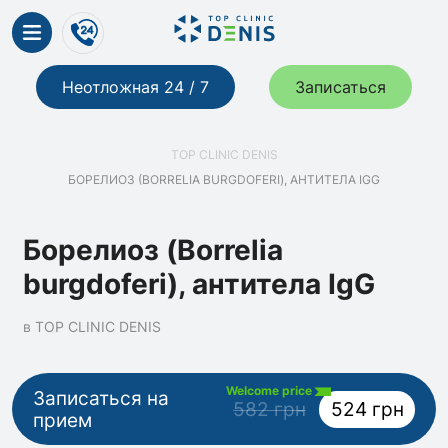
Неотложная 24 / 7
Записаться
TOP CLINIC DENIS
БОРЕЛИОЗ (BORRELIA BURGDOFERI), АНТИТЕЛА IGG
Борелиоз (Borrelia
burgdoferi), антитела IgG
в TOP CLINIC DENIS
Welcome price
Записаться на
582 грн
524 грн
прием