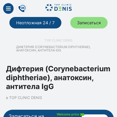
Неотложная 24 / 7
Записаться
TOP CLINIC DENIS
ДИФТЕРИЯ (CORYNEBACTERIUM DIPHTHERIAE),
АНАТОКСИН, АНТИТЕЛА IGG
Дифтерия (Corynebacterium
diphtheriae), анатоксин,
антитела IgG
в TOP CLINIC DENIS
Welcome price
Записаться на