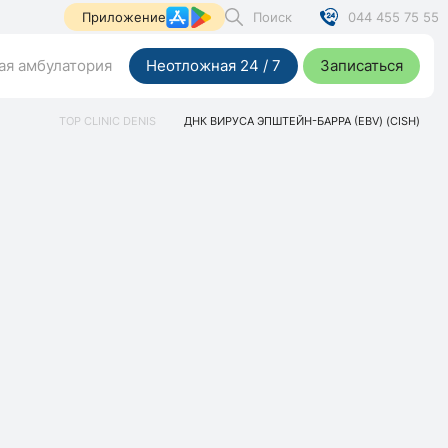
Поиск
044 455 75 55
Приложение
я амбулатория
Неотложная 24 / 7
Записаться
TOP CLINIC DENIS
ДНК ВИРУСА ЭПШТЕЙН-БАРРА (EBV) (CISH)