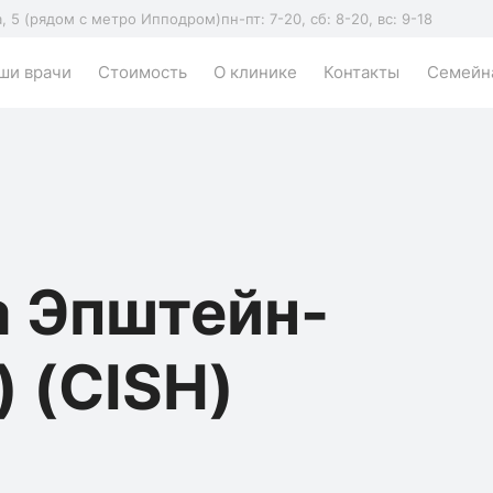
а, 5 (рядом с метро Ипподром)
пн-пт: 7-20, сб: 8-20, вс: 9-18
ши врачи
Стоимость
О клинике
Контакты
Семейна
а Эпштейн-
) (CISH)