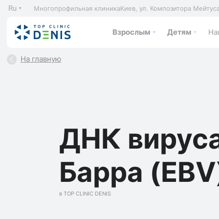
Ru
Многопрофильная клиника
Киев, ул. Композитора Мейтус
Взрослым
Детям
На
На главную
ДНК вирус
Барра (EBV
в TOP CLINIC DENIS