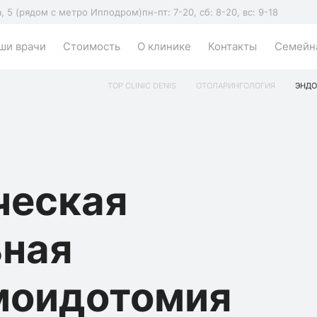
а, 5 (рядом с метро Ипподром)
пн-пт: 7-20, сб: 8-20, вс: 9-18
ши врачи
Стоимость
О клинике
Контакты
Семейна
TOP CLINIC DENIS
ОТОЛАРИНГОЛОГИЯ
ЭНДО
ческая
ьная
моидотомия