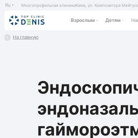
Ru
Многопрофильная клиника
Киев, ул. Композитора Мейтус
Взрослым
Детям
На
На главную
Эндоскопи
эндоназал
гаймороэт