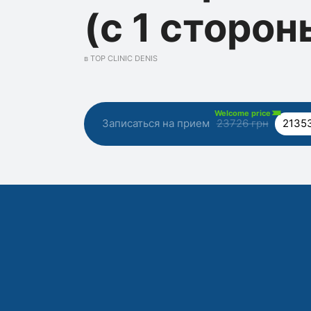
(с 1 сторон
в TOP CLINIC DENIS
Welcome price
Записаться на прием
23726 грн
2135