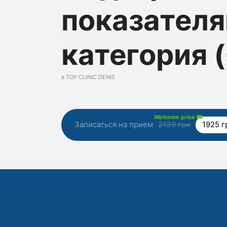
показателя
категория (
в TOP CLINIC DENIS
Welcome price
Записаться на прием
2139 грн
1925 г