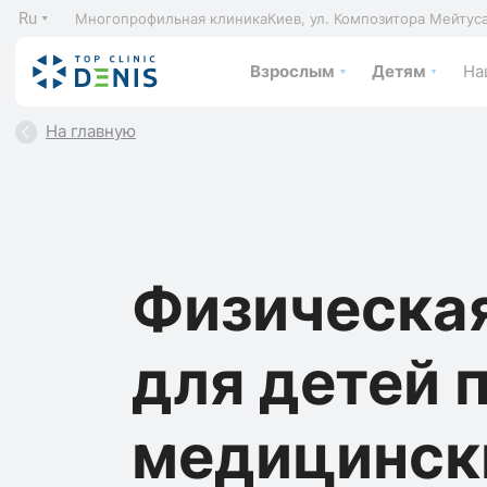
Ru
Многопрофильная клиника
Киев, ул. Композитора Мейтус
Взрослым
Детям
На
На главную
Физическая
для детей 
медицинск