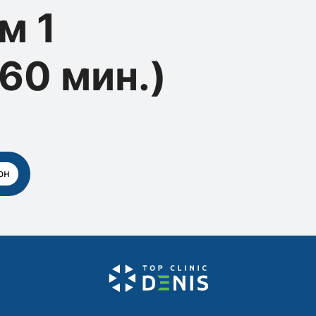
м 1
60 мин.)
рн