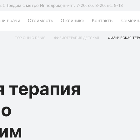
а, 5 (рядом с метро Ипподром)
пн-пт: 7-20, сб: 8-20, вс: 9-18
ши врачи
Стоимость
О клинике
Контакты
Семейна
TOP CLINIC DENIS
ФИЗИОТЕРАПИЯ ДЕТСКАЯ
ФИЗИЧЕСКАЯ ТЕРА
 терапия
по
им