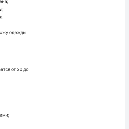
ена;
ы;
а.
кожу одежды
ется от 20 до
ами;