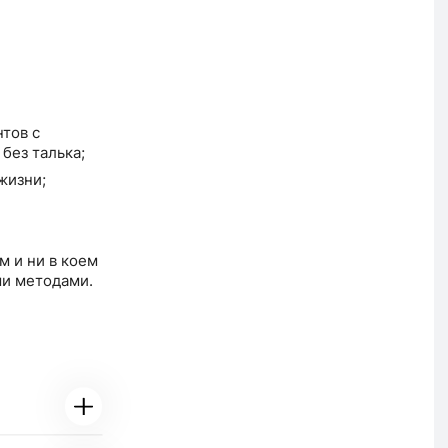
тов с
без талька;
жизни;
м и ни в коем
ми методами.