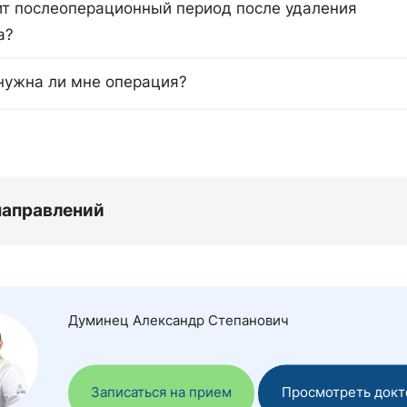
ит послеоперационный период после удаления
а?
 нужна ли мне операция?
направлений
Думинец Александр Степанович
Записаться на прием
Просмотреть докт