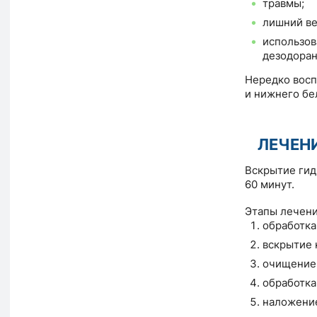
травмы;
лишний ве
использов
дезодоран
Нередко восп
и нижнего бе
ЛЕЧЕН
Вскрытие гид
60 минут.
Этапы лечени
обработка
вскрытие 
очищение 
обработка
наложение