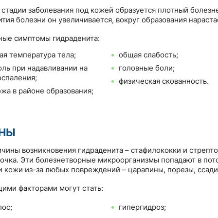
 стадии заболевания под кожей образуется плотный болезн
ития болезни он увеличивается, вокруг образования нараста
ые симптомы гидраденита:
я температура тела;
общая слабость;
оль при надавливании на
головные боли;
оспаления;
физическая скованность.
ожа в районе образования;
НЫ
чины возникновения гидраденита – стафилококки и стрепто
очка. Эти болезнетворные микроорганизмы попадают в пот
и кожи из-за любых повреждений – царапины, порезы, ссади
ми факторами могут стать:
лос;
гипергидроз;