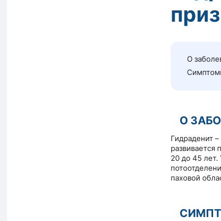
приз
О заболе
Симптом
О ЗАБ
Гидраденит –
развивается 
20 до 45 лет.
потоотделени
паховой обла
СИМП