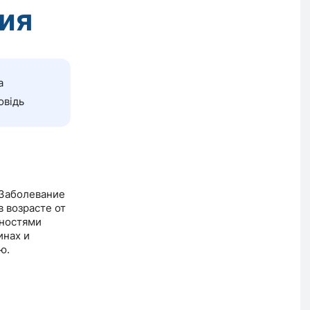
ия
а
овідь
 Заболевание
 возрасте от
нностями
инах и
ю.