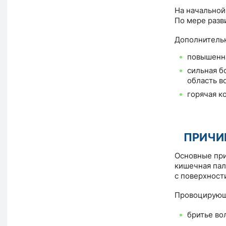
На начальной
По мере разв
Дополнительн
повышенна
сильная б
область в
горячая к
ПРИЧИ
Основные при
кишечная пал
с поверхност
Провоцирующи
бритье во