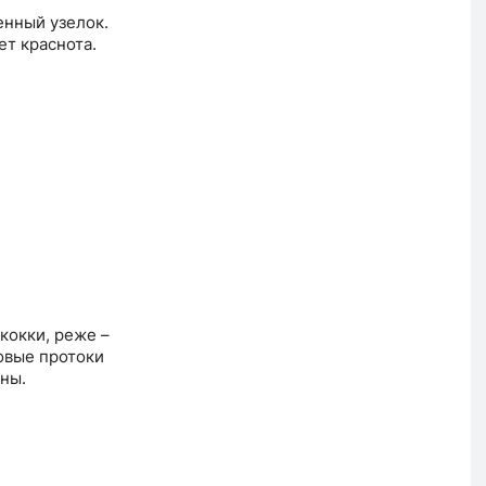
енный узелок.
ет краснота.
кокки, реже –
овые протоки
ны.