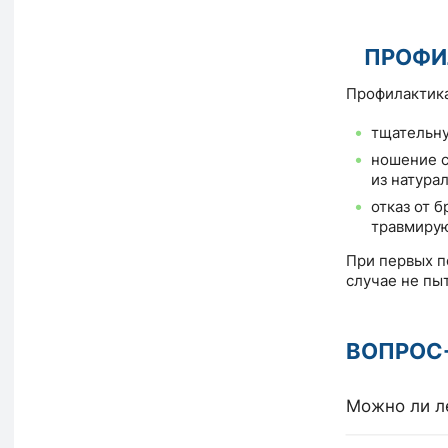
ПРОФИ
Профилактика
тщательну
ношение с
из натура
отказ от б
травмиру
При первых п
случае не пы
ВОПРОС
Можно ли л