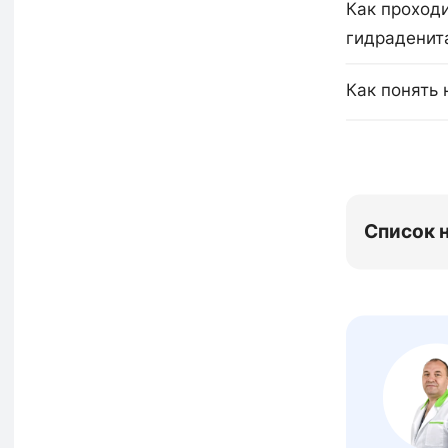
Как проход
гидраденит
Как понять
Список 