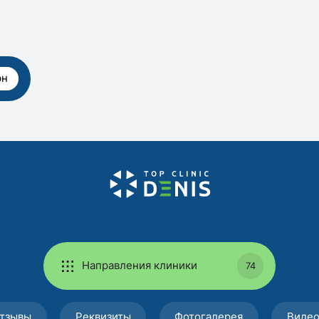
рн
Направления клиники
74
тзывы
Реквизиты
Фотогалерея
Виде