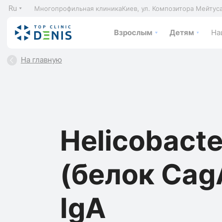
Ru
Многопрофильная клиника
Киев, ул. Композитора Мейтус
Взрослым
Детям
На
На главную
Helicobacte
(белок Cag
IgA