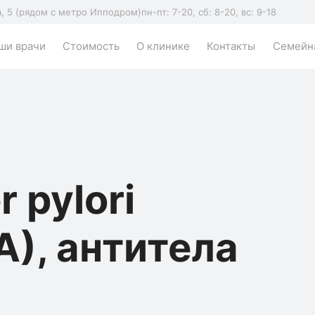
а, 5 (рядом с метро Ипподром)
пн-пт: 7-20, сб: 8-20, вс: 9-18
ши врачи
Стоимость
О клинике
Контакты
Семейна
r pylori
A), антитела