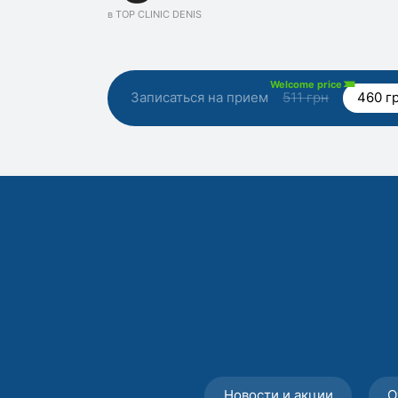
в TOP CLINIC DENIS
Welcome price
Записаться на прием
511 грн
460 г
Новости и акции
О