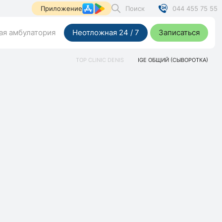
Поиск
044 455 75 55
Приложение
я амбулатория
Неотложная 24 / 7
Записаться
TOP CLINIC DENIS
IGЕ ОБЩИЙ (СЫВОРОТКА)