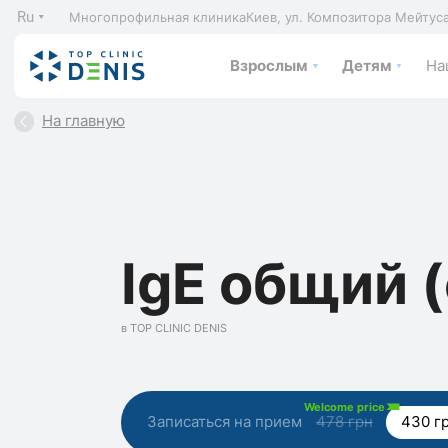
Ru
Многопрофильная клиника
Киев, ул. Композитора Мейтус
Взрослым
Детям
На
На главную
IgЕ общий 
в TOP CLINIC DENIS
Welcome price
Записаться на прием
478 грн
430 г