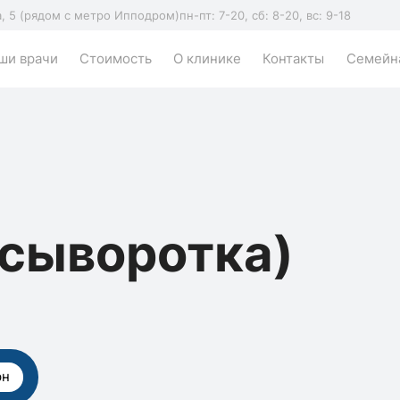
а, 5 (рядом с метро Ипподром)
пн-пт: 7-20, сб: 8-20, вс: 9-18
ши врачи
Стоимость
О клинике
Контакты
Семейна
(сыворотка)
рн