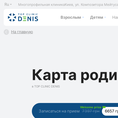
Ru
Многопрофильная клиника
Киев, ул. Композитора Мейтус
Взрослым
Детям
На
На главную
Карта род
в TOP CLINIC DENIS
Welcome price
Записаться на прием
7397 грн
6657 г