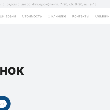
а, 5 (рядом с метро Ипподром)
пн-пт: 7-20, сб: 8-20, вс: 9-18
ши врачи
Стоимость
О клинике
Контакты
Семейна
инок
рн