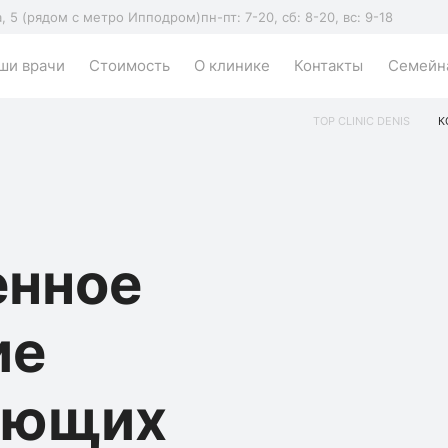
а, 5 (рядом с метро Ипподром)
пн-пт: 7-20, сб: 8-20, вс: 9-18
ши врачи
Стоимость
О клинике
Контакты
Семейна
TOP CLINIC DENIS
К
енное
ие
ующих