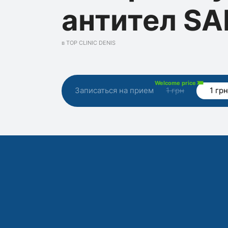
антител S
в TOP CLINIC DENIS
Welcome price
Записаться на прием
1 грн
1 гр