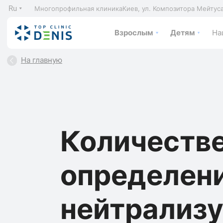
Ru
Многопрофильная клиника
Киев, ул. Композитора Мейтус
Взрослым
Детям
На
На главную
Количеств
определен
нейтрализ