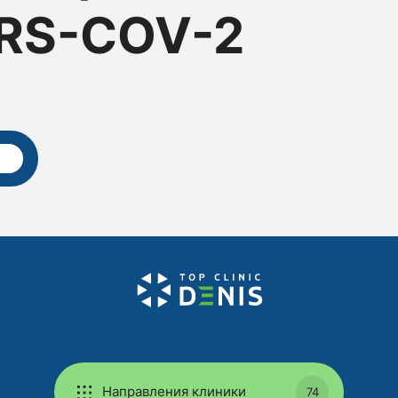
ARS-COV-2
н
Направления клиники
74