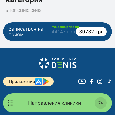
в TOP CLINIC DENIS
Welcome price
Записаться на
44147 грн
39732 грн
прием
Приложение
Направления клиники
74