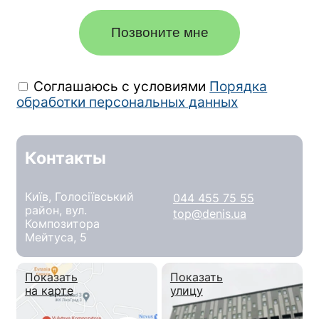
2022: Европейская ассоциация
ревматологов, Конгресс Европейского
Позвоните мне
общества ревматологов «EULAR 2022
(Online)»
Соглашаюсь с условиями
Порядка
обработки персональных данных
Контакты
Київ, Голосіївський
044 455 75 55
район, вул.
top@denis.ua
Композитора
Мейтуса, 5
Показать
Показать
на карте
улицу