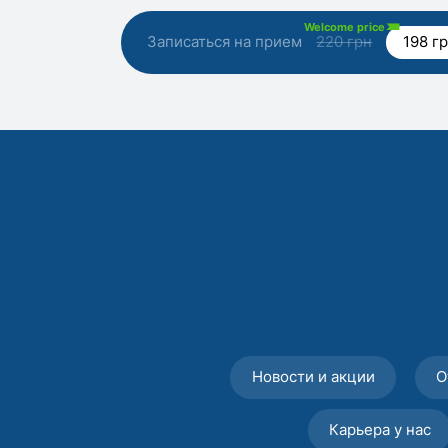
Welcome price
Записаться на прием
220 грн
198 г
Новости и акции
О
Карьера у нас