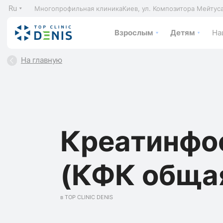
Ru
Многопрофильная клиника
Киев, ул. Композитора Мейтус
Взрослым
Детям
На
На главную
Креатинфо
(КФК обща
в TOP CLINIC DENIS