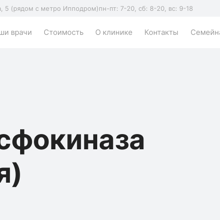
а, 5 (рядом с метро Ипподром)
пн-пт: 7-20, сб: 8-20, вс: 9-18
ши врачи
Стоимость
О клинике
Контакты
Семейна
сфокиназа
я)