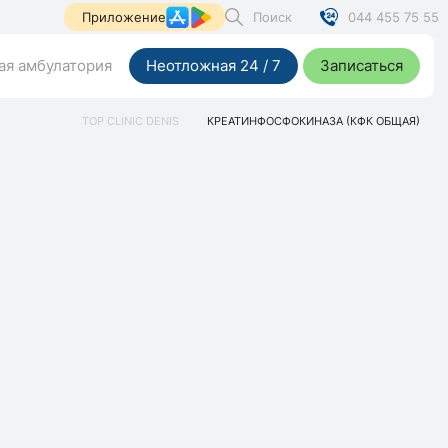
Поиск
044 455 75 55
Приложение
я амбулатория
Неотложная 24 / 7
Записаться
TOP CLINIC DENIS
КРЕАТИНФОСФОКИНАЗА (КФК ОБЩАЯ)