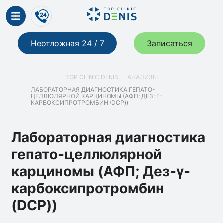
Неотложная 24 / 7
Записаться
TOP CLINIC DENIS
АНАЛИЗЫ
ЛАБОРАТОРНАЯ ДИАГНОСТИКА ГЕПАТО-
ЦЕЛЛЮЛЯРНОЙ КАРЦИНОМЫ (АФП; ДЕЗ-Γ-
КАРБОКСИПРОТРОМБИН (DCP))
Лабораторная диагностика
гепато-целлюлярной
карциномы (АФП; Дез-γ-
карбоксипротромбин
(DCP))