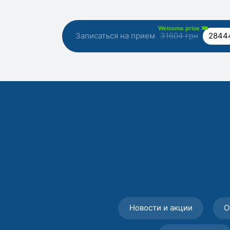
Welcome price
Записаться на прием
31604 грн
2844
Новости и акции
О