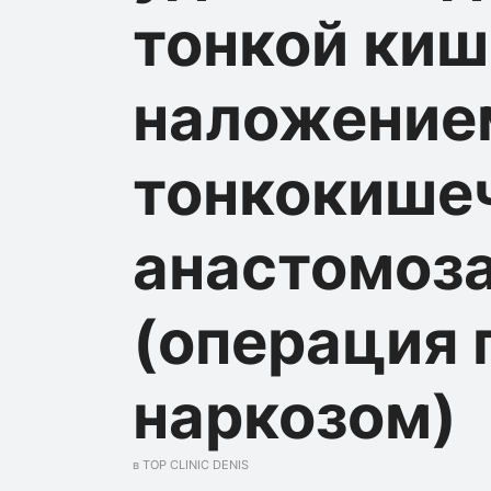
тонкой киш
наложение
тонкокише
анастомоза
(операция
наркозом)
в TOP CLINIC DENIS