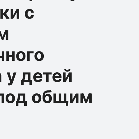
ки с
м
чного
 у детей
 под общим