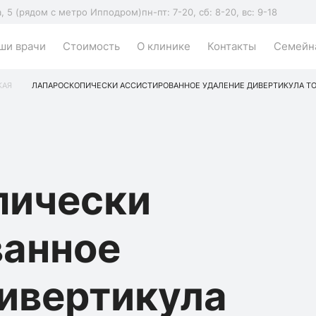
а, 5 (рядом с метро Ипподром)
пн-пт: 7-20, сб: 8-20, вс: 9-18
ши врачи
Стоимость
О клинике
Контакты
Семейна
КАЯ
ЛАПАРОСКОПИЧЕСКИ АССИСТИРОВАННОЕ УДАЛЕНИЕ ДИВЕРТИКУЛА ТО
пически
ванное
ивертикула