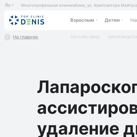
Ru
Многопрофильная клиника
Киев, ул. Композитора Мейтус
Взрослым
Детям
На
На главную
TOP CLINIC DENIS
ХИРУРГИЯ ДЕТС
Лапароско
ассистиро
удаление д