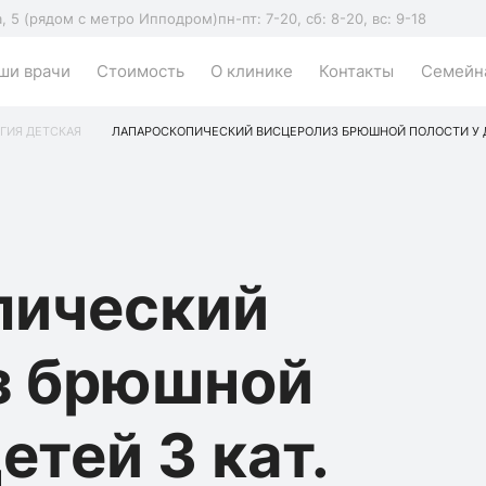
а, 5 (рядом с метро Ипподром)
пн-пт: 7-20, сб: 8-20, вс: 9-18
ши врачи
Стоимость
О клинике
Контакты
Семейна
ГИЯ ДЕТСКАЯ
ЛАПАРОСКОПИЧЕСКИЙ ВИСЦЕРОЛИЗ БРЮШНОЙ ПОЛОСТИ У ДЕТ
пический
з брюшной
етей 3 кат.