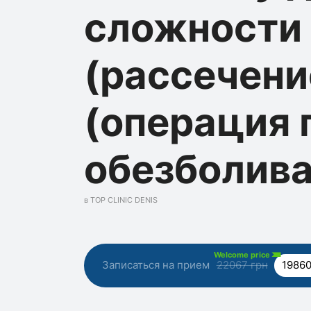
сложности
(рассечени
(операция
обезболив
в TOP CLINIC DENIS
Welcome price
Записаться на прием
22067 грн
19860