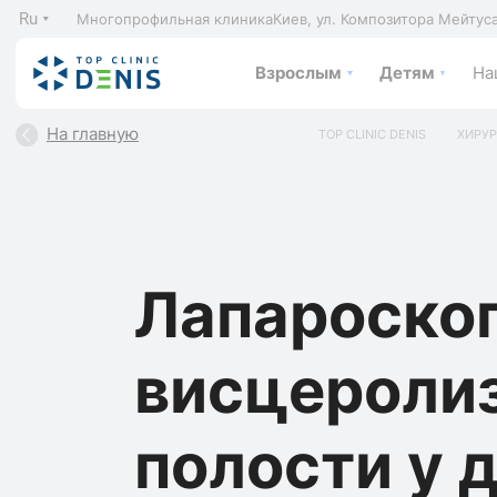
Ru
Многопрофильная клиника
Киев, ул. Композитора Мейтус
Взрослым
Детям
На
На главную
TOP CLINIC DENIS
ХИРУР
Лапароско
висцероли
полости у д