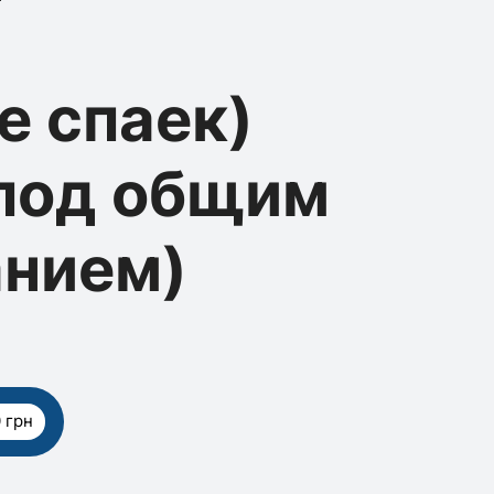
е спаек)
 под общим
анием)
 грн