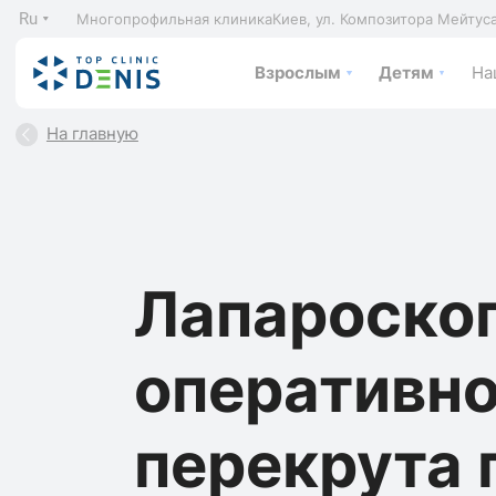
Ru
Многопрофильная клиника
Киев, ул. Композитора Мейтус
Взрослым
Детям
На
На главную
Лапароско
оперативно
перекрута 