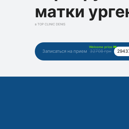
матки урге
в TOP CLINIC DENIS
Welcome price
Записаться на прием
32708 грн
2943