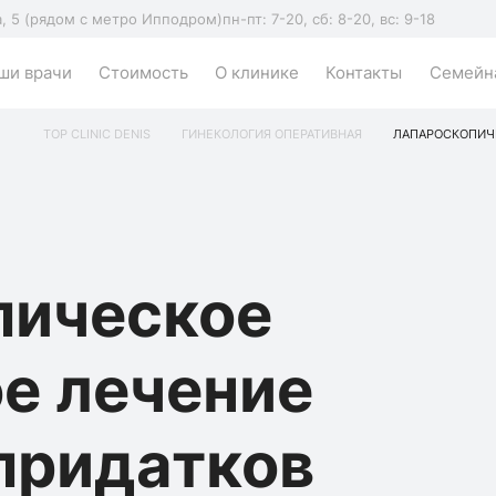
а, 5 (рядом с метро Ипподром)
пн-пт: 7-20, сб: 8-20, вс: 9-18
ши врачи
Стоимость
О клинике
Контакты
Семейна
TOP CLINIC DENIS
ГИНЕКОЛОГИЯ ОПЕРАТИВНАЯ
ЛАПАРОСКОПИЧЕ
пическое
е лечение
придатков