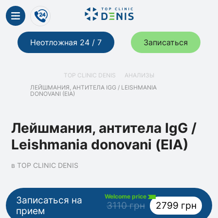
Неотложная 24 / 7
Записаться
TOP CLINIC DENIS
АНАЛИЗЫ
ЛЕЙШМАНИЯ, АНТИТЕЛА IGG / LEISHMANIA
DONOVANI (EIA)
Лейшмания, антитела IgG /
Leishmania donovani (EIA)
в TOP CLINIC DENIS
Welcome price
Записаться на
3110 грн
2799 грн
прием