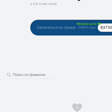
в TOP CLINIC DENIS
Welcome price
Записаться на прием
70811 грн
63730
11