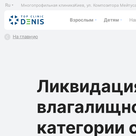
Ru
Многопрофильная клиника
Киев, ул. Композитора Мейтус
Взрослым
Детям
На
На главную
Ликвидаци
влагалищно
категории 