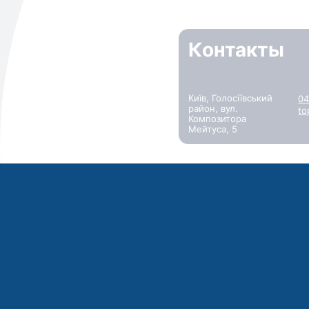
Контакты
Київ, Голосіївський
04
район, вул.
to
Композитора
Мейтуса, 5