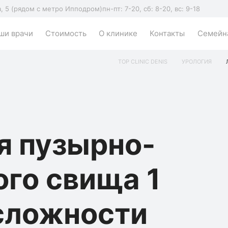
а, 5 (рядом с метро Ипподром)
пн-пт: 7-20, сб: 8-20, вс: 9-18
ши врачи
Стоимость
О клинике
Контакты
Семейна
TOP CLINIC DENIS
УРОЛОГИЯ
я пузырно-
го свища 1
сложности