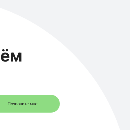
иём
Позвоните мне