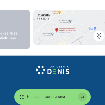
Показать
на карте
4 455 75 55
p@denis.ua
Направления клиники
74