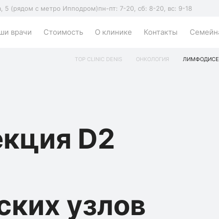
а, 5 (рядом с метро Ипподром)
пн-пт: 7-20, сб: 8-20, вс: 9-18
ши врачи
Стоимость
О клинике
Контакты
Семейна
TOP CLINIC DENIS
ОНКОЛОГИЯ
ЛИМФОДИСЕК
кция D2
ских узлов