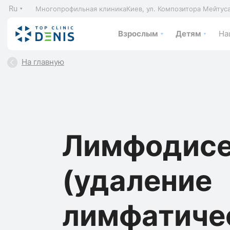
Ru
Многопрофильная клиника
Киев, ул. Композитора Мейтус
Взрослым
Детям
На
На главную
Лимфодисе
(удаление
лимфатиче