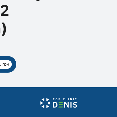
12
)
0 грн