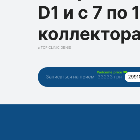
D1 и с 7 по 
коллектора
в TOP CLINIC DENIS
Welcome price
Записаться на прием
33233 грн
2991