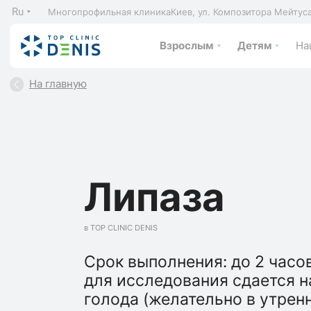
Ru
Многопрофильная клиника
Киев, ул. Композитора Мейтус
Взрослым
Детям
На
На главную
Липаза
в TOP CLINIC DENIS
Срок выполнения: до 2 часо
для исследования сдается н
голода (желательно в утренн