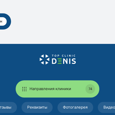
рн
Направления клиники
74
тзывы
Реквизиты
Фотогалерея
Виде