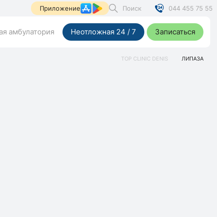
Поиск
044 455 75 55
Приложение
я амбулатория
Неотложная 24 / 7
Записаться
TOP CLINIC DENIS
ЛИПАЗА