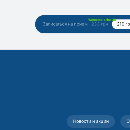
Welcome price
Записаться на прием
233 грн
210 г
Новости и акции
О