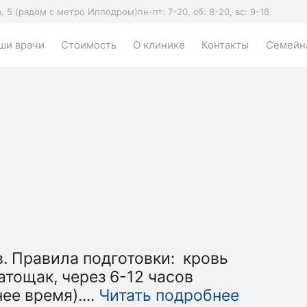
а, 5 (рядом с метро Ипподром)
пн-пт: 7-20, сб: 8-20, вс: 9-18
ши врачи
Стоимость
О клинике
Контакты
Семейна
в. Правила подготовки: кровь
атощак, через 6-12 часов
ее время).
...
Читать подробнее