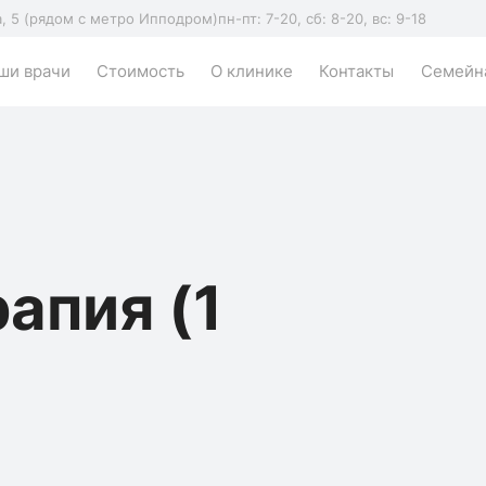
а, 5 (рядом с метро Ипподром)
пн-пт: 7-20, сб: 8-20, вс: 9-18
ши врачи
Стоимость
О клинике
Контакты
Семейна
апия (1