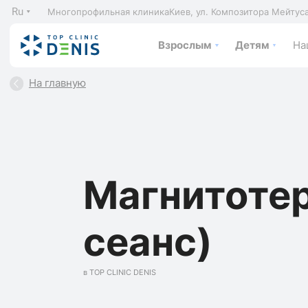
Ru
Многопрофильная клиника
Киев, ул. Композитора Мейтус
Взрослым
Детям
На
На главную
Магнитотер
сеанс)
в TOP CLINIC DENIS