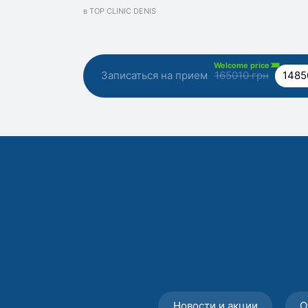
в TOP CLINIC DENIS
Welcome price
Записаться на прием
165010 грн
1485
Новости и акции
О