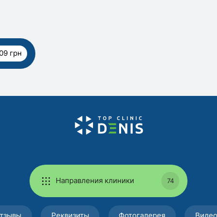
09 грн
Направления клиники
74
тзывы
Реквизиты
Фотогалерея
Виде