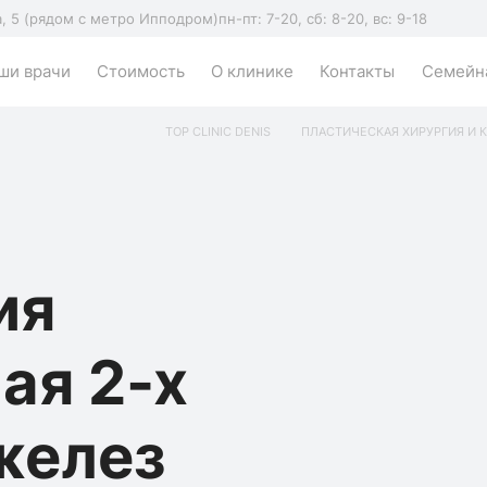
а, 5 (рядом с метро Ипподром)
пн-пт: 7-20, сб: 8-20, вс: 9-18
ши врачи
Стоимость
О клинике
Контакты
Семейна
TOP CLINIC DENIS
ПЛАСТИЧЕСКАЯ ХИРУРГИЯ И 
ия
ая 2-х
желез