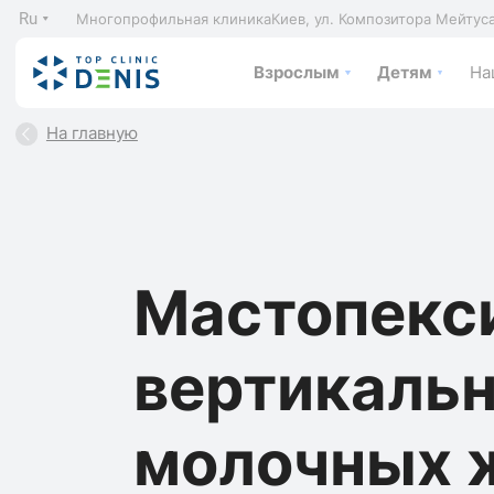
Ru
Многопрофильная клиника
Киев, ул. Композитора Мейтус
Взрослым
Детям
На
На главную
Мастопекс
вертикальн
молочных 