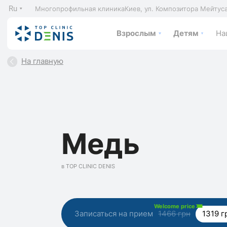
Ru
Многопрофильная клиника
Киев, ул. Композитора Мейтус
Взрослым
Детям
На
На главную
Медь
в TOP CLINIC DENIS
Welcome price
Записаться на прием
1466 грн
1319 г