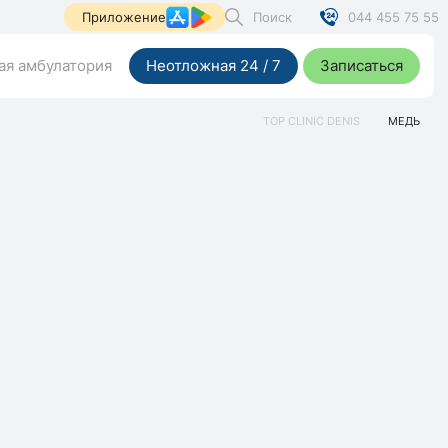
Поиск
044 455 75 55
Приложение
я амбулатория
Неотложная 24 / 7
Записаться
TOP CLINIC DENIS
МЕДЬ