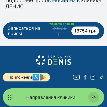
Подробнее про
остеосинтез
в клинике
ДЕНИС
Welcome price
Записаться на
20838
18754 грн
прием
грн
Приложение
Направления клиники
74