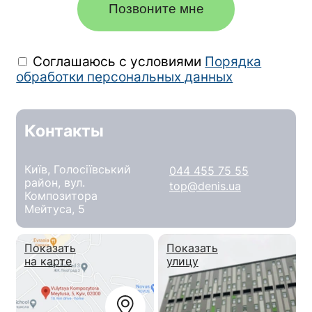
Позвоните мне
Соглашаюсь с условиями
Порядка
обработки персональных данных
Контакты
Київ, Голосіївський
044 455 75 55
район, вул.
top@denis.ua
Композитора
Мейтуса, 5
Показать
Показать
на карте
улицу