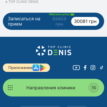
в TOP CLINIC DENIS
Welcome price
Записаться на
33423
30081 грн
прием
грн
Приложение
Направления клиники
74