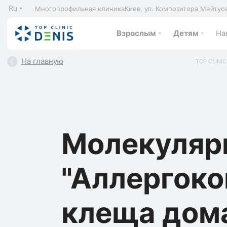
Ru
Многопрофильная клиника
Киев, ул. Композитора Мейтус
Взрослым
Детям
На
На главную
TOP CLINIC
Молекуляр
"Аллергок
клеща дом