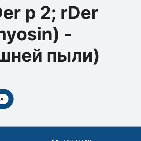
Der p 2; rDer
myosin) -
шней пыли)
рн