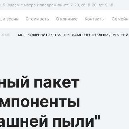
а, 5 (рядом с метро Ипподром)
пн-пт: 7-20, сб: 8-20, вс: 9-18
ши врачи
Стоимость
О клинике
Контакты
Семейна
 DENIS
МОЛЕКУЛЯРНЫЙ ПАКЕТ "АЛЛЕРГОКОМПОНЕНТЫ КЛЕЩА ДОМАШНЕЙ ПЫЛИ"
ный пакет
омпоненты
ашней пыли"