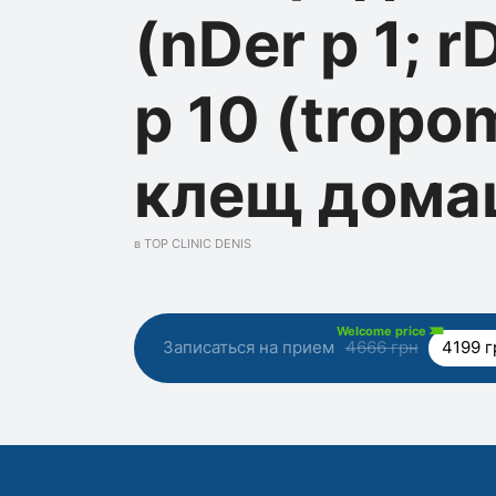
(nDer p 1; r
p 10 (tropo
клещ дома
в TOP CLINIC DENIS
Welcome price
Записаться на прием
4666 грн
4199 г