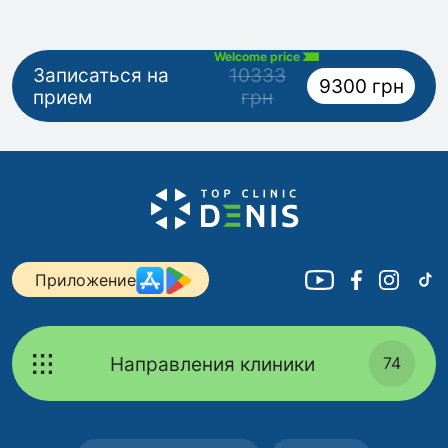
Welcome price
Записаться на
10333
9300 грн
прием
грн
Приложение
Направления клиники
74