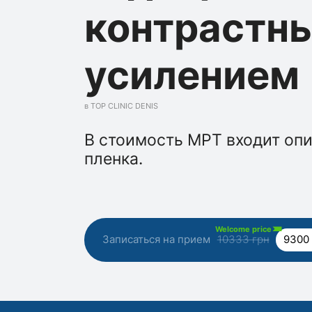
контрастн
усилением
в TOP CLINIC DENIS
В стоимость МРТ входит опи
пленка.
Welcome price
Записаться на прием
10333 грн
9300