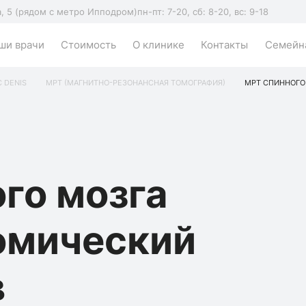
а, 5 (рядом с метро Ипподром)
пн-пт: 7-20, сб: 8-20, вс: 9-18
ши врачи
Стоимость
О клинике
Контакты
Семейна
C DENIS
МРТ (МАГНИТНО-РЕЗОНАНСНАЯ ТОМОГРАФИЯ)
МРТ СПИННОГО
го мозга
омический
в