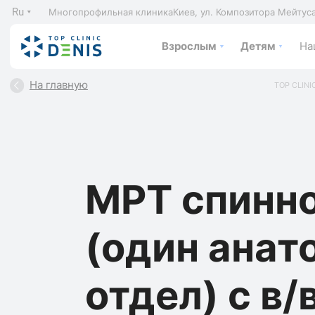
Ru
Многопрофильная клиника
Киев, ул. Композитора Мейтус
Взрослым
Детям
На
На главную
TOP CLINI
МРТ спинно
(один анат
отдел) с в/