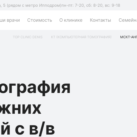
а, 5 (рядом с метро Ипподром)
пн-пт: 7-20, сб: 8-20, вс: 9-18
ши врачи
Стоимость
О клинике
Контакты
Семейна
TOP CLINIC DENIS
КТ (КОМПЬЮТЕРНАЯ ТОМОГРАФИЯ)
МСКТ-АН
ография
ижних
й с в/в