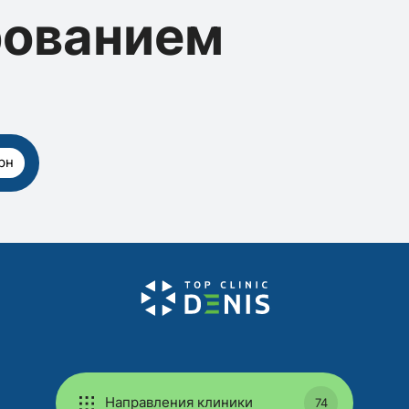
рованием
рн
Направления клиники
74