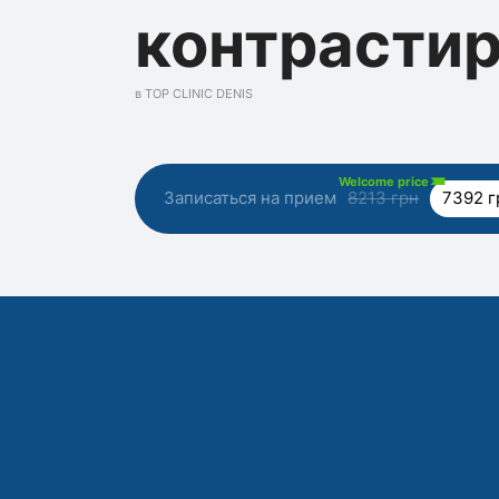
контрасти
в TOP CLINIC DENIS
Welcome price
Записаться на прием
8213 грн
7392 г