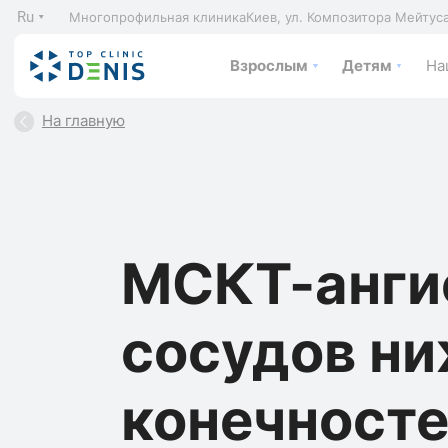
Ru
Многопрофильная клиника
Киев, ул. Композитора Мейтус
Взрослым
Детям
На
На главную
МСКТ-анги
сосудов н
конечносте