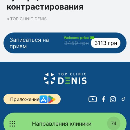
контрастирования
в TOP CLINIC DENIS
Welcome price
Записаться на
3459 грн
3113 грн
прием
Приложение
Направления клиники
74