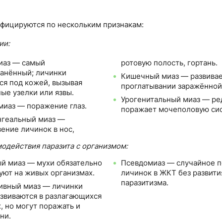
фицируются по нескольким признакам:
ии:
иаз — самый
ротовую полость, гортань.
анённый; личинки
Кишечный миаз — развивае
ся под кожей, вызывая
проглатывании заражённой
ые узелки или язвы.
Урогенитальный миаз — ре
иаз — поражение глаз.
поражает мочеполовую сис
нгеальный миаз —
ение личинок в нос,
модействия паразита с организмом:
й миаз — мухи обязательно
Псевдомиаз — случайное 
уют на живых организмах.
личинок в ЖКТ без развити
паразитизма.
ивный миаз — личинки
звиваются в разлагающихся
, но могут поражать и
ни.