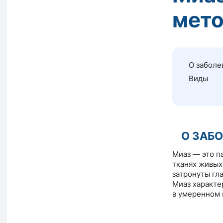
мето
О заболе
Виды
О ЗАБ
Миаз — это п
тканях живых
затронуты гл
Миаз характе
в умеренном 