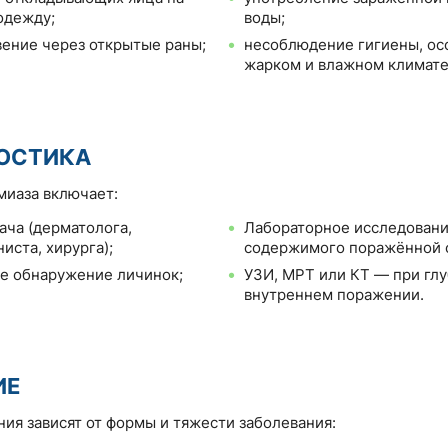
одежду;
воды;
ение через открытые раны;
несоблюдение гигиены, ос
жарком и влажном климате
ОСТИКА
миаза включает:
ача (дерматолога,
Лабораторное исследован
иста, хирурга);
содержимого поражённой 
е обнаружение личинок;
УЗИ, МРТ или КТ — при гл
внутреннем поражении.
ИЕ
ия зависят от формы и тяжести заболевания: