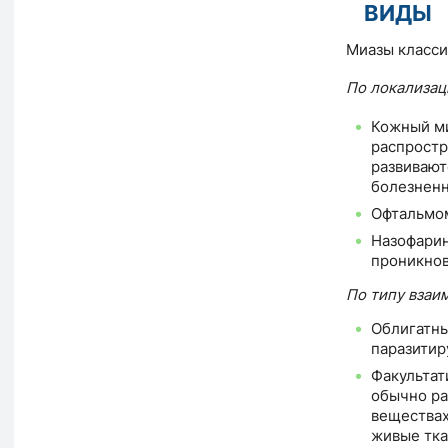
ВИДЫ
Миазы класси
По локализац
Кожный м
распростр
развивают
болезненн
Офтальмом
Назофари
проникнов
По типу взаи
Облигатны
паразитир
Факультат
обычно ра
веществах
живые тка