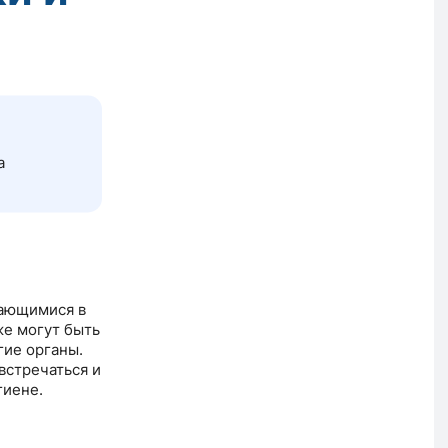
а
вающимися в
же могут быть
гие органы.
встречаться и
гиене.