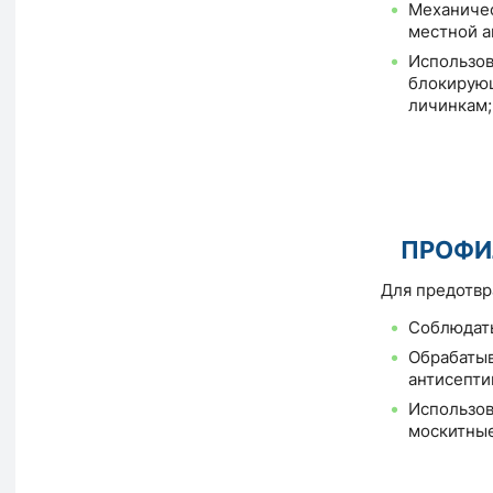
Механичес
местной а
Использов
блокирующ
личинкам;
ПРОФИ
Для предотвр
Соблюдать
Обрабатыв
антисепти
Использов
москитные