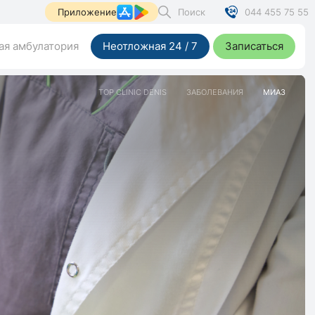
Поиск
044 455 75 55
Приложение
я амбулатория
Неотложная 24 / 7
Записаться
TOP CLINIC DENIS
ЗАБОЛЕВАНИЯ
МИАЗ