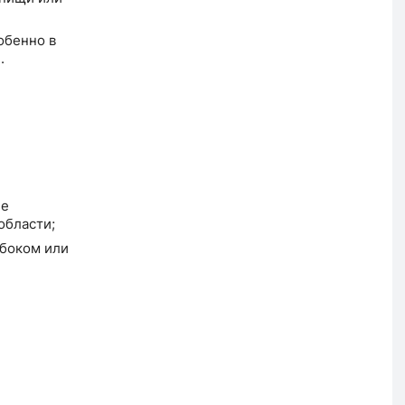
обенно в
.
ие
области;
убоком или