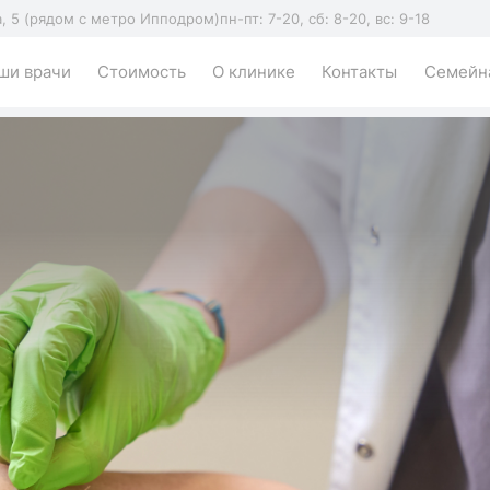
а, 5 (рядом с метро Ипподром)
пн-пт: 7-20, сб: 8-20, вс: 9-18
ши врачи
Стоимость
О клинике
Контакты
Семейна