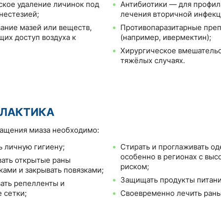
кое удаление личинок под
Антибиотики — для профил
нестезией;
лечения вторичной инфекц
ание мазей или веществ,
Противопаразитарные пре
их доступ воздуха к
(например, ивермектин);
Хирургическое вмешательс
тяжёлых случаях.
ЛАКТИКА
ащения миаза необходимо:
 личную гигиену;
Стирать и проглаживать од
особенно в регионах с выс
ать открытые раны
риском;
ками и закрывать повязками;
Защищать продукты питания
ать репелленты и
 сетки;
Своевременно лечить раны 