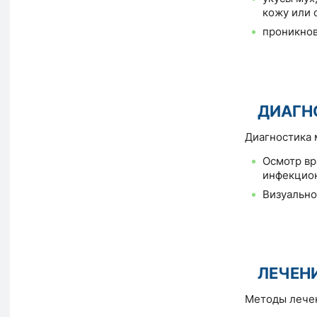
кожу или 
проникнов
ДИАГН
Диагностика 
Осмотр вр
инфекцион
Визуально
ЛЕЧЕН
Методы лечен