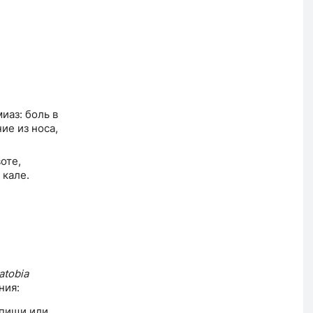
иаз: боль в
ие из носа,
оте,
 кале.
tobia
ния:
 пищи или