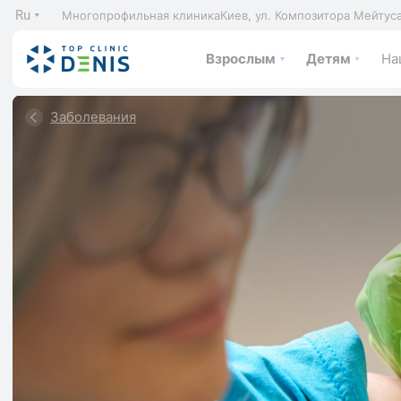
Ru
Многопрофильная клиника
Киев, ул. Композитора Мейтус
Взрослым
Детям
На
Заболевания