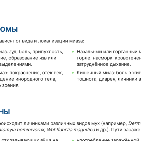
ТОМЫ
висят от вида и локализации миаза:
з: зуд, боль, припухлость,
Назальный или гортанный м
ие, образование язв или
горле, насморк, кровотечен
 выделениями.
затруднённое дыхание.
аз: покраснение, отёк век,
Кишечный миаз: боль в жив
щение инородного тела,
тошнота, диарея, личинки в
 зрения.
НЫ
оисходит личинками различных видов мух (например,
Derma
liomyia hominivorax
,
Wohlfahrtia magnifica
и др.). Пути зараже
, откладывающих яйца на
употребление заражённой