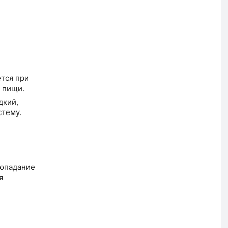
тся при
 пищи.
дкий,
тему.
попадание
я