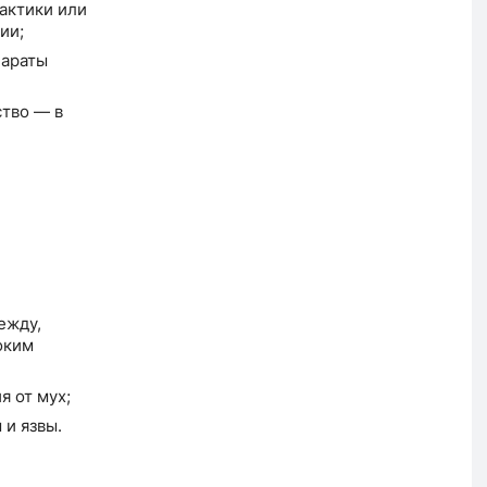
актики или
ии;
параты
тво — в
ежду,
оким
 от мух;
и язвы.