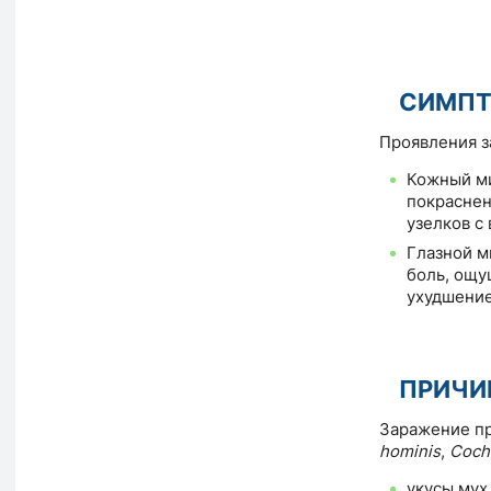
СИМП
Проявления за
Кожный миа
покраснен
узелков с
Глазной ми
боль, ощу
ухудшение
ПРИЧИ
Заражение пр
hominis
,
Coch
укусы мух