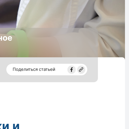
ное
Поделиться статьей
и и