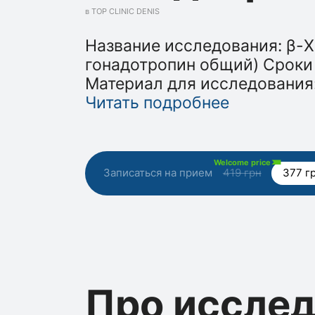
в TOP CLINIC DENIS
Название исследования: β-
гонадотропин общий) Сроки
Материал для исследования:
Читать подробнее
Welcome price
Записаться на прием
419 грн
377 г
Про иссле