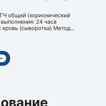
ХГЧ общий (хорионический
 выполнения: 24 часа
 кровь (сыворотка) Метод
...
рн
дование