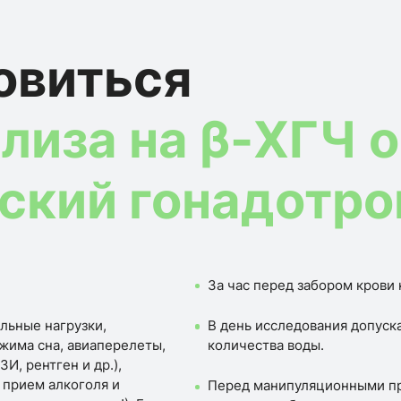
овиться
ализа на β-ХГЧ 
ский гонадотро
За час перед забором крови 
льные нагрузки,
В день исследования допуск
жима сна, авиаперелеты,
количества воды.
И, рентген и др.),
 прием алкоголя и
Перед манипуляционными пр