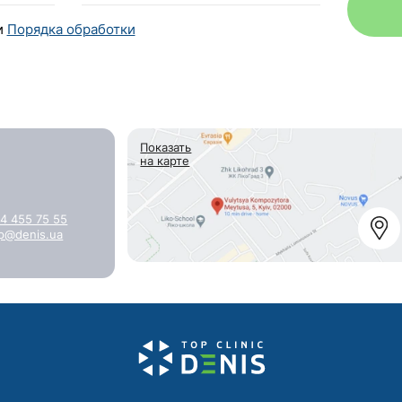
и
Порядка обработки
Показать
на карте
4 455 75 55
p@denis.ua