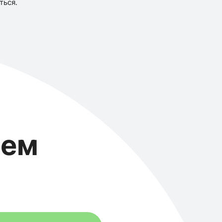
ться.
ием