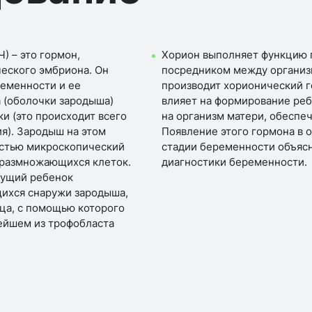
) – это гормон,
Хорион выполняет функцию п
еского эмбриона. Он
посредником между организм
ременности и ее
производит хорионический г
а (оболочки зародыша)
влияет на формирование реб
ки (это происходит всего
на организм матери, обеспе
я). Зародыш на этом
Появление этого гормона в 
стью микроскопический
стадии беременности объясн
о размножающихся клеток.
диагностики беременности.
удущий ребенок
ящихся снаружи зародыша,
йца, с помощью которого
нейшем из трофобласта