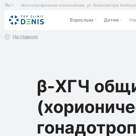
Ru
Многопрофильная клиника
Киев, ул. Композитора Мейтус
Взрослым
Детям
На
На главную
β-ХГЧ общ
(хорионич
гонадотро