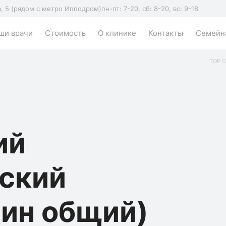
а, 5 (рядом с метро Ипподром)
пн-пт: 7-20, сб: 8-20, вс: 9-18
ши врачи
Стоимость
О клинике
Контакты
Семейна
TOP C
ий
еский
пин общий)