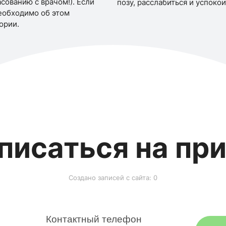
сованию с врачом!). Если
позу, расслабиться и успокои
еобходимо об этом
ории.
писаться на пр
Создано записей с сайта: 0