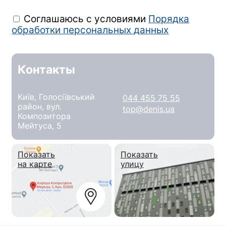
Соглашаюсь с условиями
Порядка
обработки персональных данных
Контакты
Київ, Голосіївський
044 455 75 55
район, вул.
top@denis.ua
Композитора
Мейтуса, 5
Показать
Показать
на карте
улицу